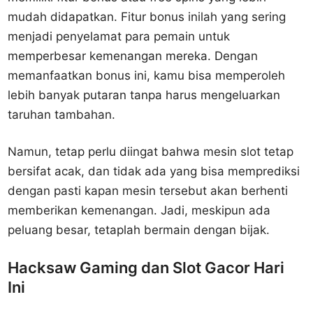
mudah didapatkan. Fitur bonus inilah yang sering
menjadi penyelamat para pemain untuk
memperbesar kemenangan mereka. Dengan
memanfaatkan bonus ini, kamu bisa memperoleh
lebih banyak putaran tanpa harus mengeluarkan
taruhan tambahan.
Namun, tetap perlu diingat bahwa mesin slot tetap
bersifat acak, dan tidak ada yang bisa memprediksi
dengan pasti kapan mesin tersebut akan berhenti
memberikan kemenangan. Jadi, meskipun ada
peluang besar, tetaplah bermain dengan bijak.
Hacksaw Gaming dan Slot Gacor Hari
Ini