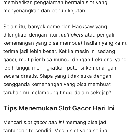
memberikan pengalaman bermain slot yang
menyenangkan dan penuh kejutan.
Selain itu, banyak game dari Hacksaw yang
dilengkapi dengan fitur
multipliers
atau pengali
kemenangan yang bisa membuat hadiah yang kamu
terima jadi lebih besar. Ketika mesin ini sedang
gacor, multiplier bisa muncul dengan frekuensi yang
lebih tinggi, meningkatkan potensi kemenangan
secara drastis. Siapa yang tidak suka dengan
pengganda kemenangan yang bisa membuat
taruhanmu melambung tinggi dalam sekejap?
Tips Menemukan Slot Gacor Hari Ini
Mencari
slot gacor hari ini
memang bisa jadi
tantangan tersendiri. Mesin slot yang sering