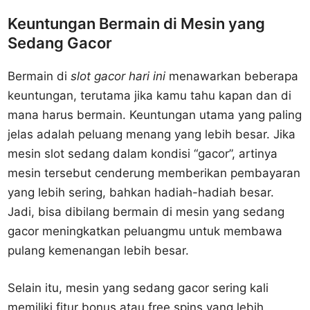
Keuntungan Bermain di Mesin yang
Sedang Gacor
Bermain di
slot gacor hari ini
menawarkan beberapa
keuntungan, terutama jika kamu tahu kapan dan di
mana harus bermain. Keuntungan utama yang paling
jelas adalah peluang menang yang lebih besar. Jika
mesin slot sedang dalam kondisi “gacor”, artinya
mesin tersebut cenderung memberikan pembayaran
yang lebih sering, bahkan hadiah-hadiah besar.
Jadi, bisa dibilang bermain di mesin yang sedang
gacor meningkatkan peluangmu untuk membawa
pulang kemenangan lebih besar.
Selain itu, mesin yang sedang gacor sering kali
memiliki fitur bonus atau free spins yang lebih